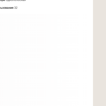
кора
Однополосная
льзования
32