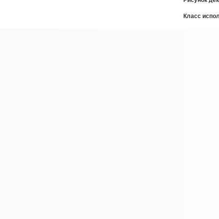
Рисунок де
Класс испо