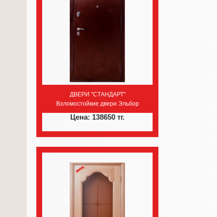
ДВЕРИ "СТАНДАРТ"
Взломостойкие двери Эльбор
Цена: 138650 тг.