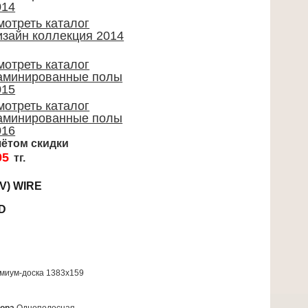
014
мотреть каталог
изайн коллекция 2014
мотреть каталог
аминированные полы
015
мотреть каталог
аминированные полы
016
чётом скидки
05
тг.
AV) WIRE
D
миум-доска 1383x159