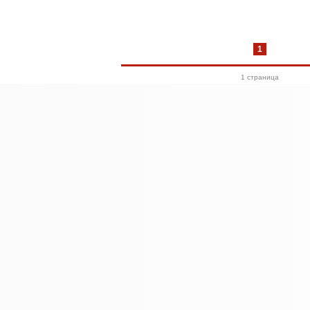
1
1 cтраница