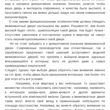
еще и огромное декоративное значение. Конечно, хочется, чтобы
ваша дверь и выглядела современно, и качества была высокого, и
прослужить смогла как можно дольше, радуя нас своим совершенным
внешним видом.
О том, какими функциональными особенностями должны обладать
межкомнатные двери наслышаны мы давно. Разумеется, чем более
высокой будет тепло-, шумоизоляция такой двери, тем будет лучше -
отсутствие сквозняков и посторонних шумов в квартире не смогут
стать лишним приложением к такой двери.
Но не стоит забывать и о декоративном значении межкомнатной
двери. Современные производители (как отечественные, так и
зарубежные) предлагают такой широкий ассортимент моделей
межкомнатных дверей, что проблем с выбором модели, идеально
вписывающейся в интерьер, быть не должно даже у самых
привередливых покупателей.
Следует, однако, при выборе двери обратить-таки внимание именно
на тот факт, чтобы дверь была украшением интерьера, тем более, что
для этого есть все условия.
Например, если квартира у вас небольшая, то существует
множество способов сэкономить пространство - например, применять
в интерьере шкафы-купе, диван-кровати и другие варианты
встроенной или комплексной мебели. Однако и межкомнатные двери
также могут внести свой вклад в гармонизацию небольшого по
площади пространства. Например, вы можете обратить внимание на