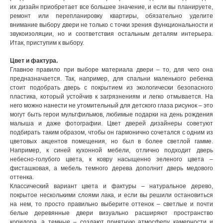
их дизайн приобретает все большее значение, и если вы планируете,
ремонт или перепланировку квартиры, обязательно уделите
внимание выбору двери не только с точки зрения функциональности и
звукоизоляции, но и соответствия остальным деталям интерьера.
Итак, приступим к выбору.
Цвет и фактура.
Главное правило при выборе материала двери – то, для чего она
предназначается. Так, например, для спальни маленького ребенка
стоит подобрать дверь с покрытием из экологически безопасного
пластика, который устойчив к загрязнениям и легко отмывается. На
него можно нанести не утомительный для детского глаза рисунок – это
могут быть герои мультфильмов, любимые подарки на день рождения
малыша и даже фотографии. Цвет дверей дизайнеры советуют
подбирать таким образом, чтобы он гармонично сочетался с одним из
цветовых акцентов помещения, но был в более светлой гамме.
Например, к синей кухонной мебели, отлично подходит дверь
небесно-голубого цвета, к ковру насыщенно зеленого цвета –
фисташковая, а мебель темного дерева дополнит дверь медового
оттенка.
Классический вариант цвета и фактуры – натуральное дерево,
покрытое несколькими слоями лака, и если вы решили остановиться
на нем, то просто правильно выберите оттенок – светлые и почти
белые деревянные двери визуально расширяют пространство
коридора, а темные – создают приятную атмосферу камерности и