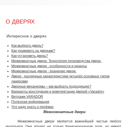
О ДВЕРЯХ
Интересное о дверях
Как выбрать дверь?
Как ухаживать за дверьми?
Как установить дверь?
Межкомнатные двери. Технология производства двери.
Межкомнатные двери - особенности и нюансы
Межкомнатные двери - хранение двери
Двери - различные характеристики четырёх основных типов
лакировки
Дверные механизмы – как выбрать подходящие?
Варианты конструкции и комплектации дверей «Varador»
Витражи VARADOR
Полезная информация
Что надо знать о проёмах
Межкомнатные двери
Межкомнатные двери являются важнейшей частью любого
интерьера. Они играют не только функциональную роль, но имеют