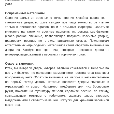
уюта.
Современные материалы.
Один из самых интересных с точки зрения дизайна вариантов –
стеклянные двери, которые сегодня все чаще можно встретить не
только в обстановке офисов, но и в обычных квартирах. Обратите
внимание на такие интересные варианты их декора, как фьюзинг
(своеобразное спекание, позволяющее получить красивые узоры),
гравировку, роспись по стеклу, витражные стекла. Поклонникам
естественных «природных» материалов стоит обратить внимание на
двери из бамбукового тростника, которые прекрасно дополнят
интерьер, выдержанный в песчаных и горчичных тонах.
Секреты гармонии.
Итак, вы выбрали дверь, которая отлично сочетается с мебелью по
цвету и фактуре, но ощущения гармоничного пространства квартиры
по-прежнему нет? Обратите внимание на мелкие и незначительные
на первый взгляд детали, которые позволят дверям вписаться в
окружающий интерьер. Например, подберите для них бронзовые
ручки, похожие на фурнитуру мебели, сделайте роспись по стеклу,
совпадающую мотивом с гобеленом, украсьте дверь узорами,
выдержанными в стилистике вашей шкатулки для хранения часов или
секретера.