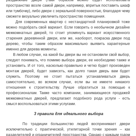
раздвижные двери (таки образом можно будет использовать
пространство возле самой двери, например, впритык поставить шкаф
или тумбочку), либо двери с зеркальной поверхностью, благодаря чему
сможете визуально увеличить пространство помещения.
Для современных квартир с нестандартной планировкой тоже
можно подобрать свой вариант. Если говорить о необычном дизайне
межкомнатных дверей, то стоит упомянуть вариант искусственного
старения деревянной двери, или же, наоборот, покраска двери под
дерево, чтобы таким образом максимально выявить характерные
именно для дерева моменты.
В любом случае, на какой бы двери вы не остановили свой выбор,
следует понимать, что помимо выбора двери, ее необходимо также и
установить. И от того, насколько правильно и четко будет произведен
монтаж дверей, будет зависеть, как долго такая дверь вам будет
служить. Поэтому не стоит пытаться устанавливаться дверь
самостоятельно, во всяком случае, если вы не имеете никакого
отношения к строительству. Лучше обратиться за помощью к
профессионалам. Также часто компании, занимающиеся продажей
межкомнатных дверей, предлагают подобного рода услуги - есть
смысл воспользоваться этими услугами.
3 правила для идеального выбора
По традиции большинство людей воспринимает двери
исключительно с практической, утилитарной точки зрения – как
разделителей и ограничителей пространства. Однако с каждым годом