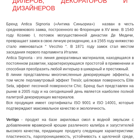
ДИЛЕРОВ, ДЕКОРАТОРОВ И
ДИЗАЙНЕРОВ
Бренд Antica Signoria («Антика Синьориа») назван в честь
средневекового замка, построенного во Флоренции в XV веке. В 1540
году Козимо I, потомок могущественной династии Де Медичи,
превращает замок в свою личную резиденцию, а в 1565 году княжество
стало именоваться " Vеcchio ". В 1871 году замок стал местом
заседания первого парламента Италии.
Antica Signoria - это линия декоративных материалов, находящаяся в
постоянном развитии, характеризующаяся простотой в применении и
способная преобразить любой интерьер в шикарный и престижный.
В линии представлены многочисленные декорирующие эффекты, в
том числе перламутровый эффект Tresòr, шёлковая поверхность Elite
Seta, эффект песочной поверхности Chic. Бренд был представлен на
рынке в 2005 году и на сегодняшний день является наиболее полной
палитрой декорирующих материалов.
Вся продукция имеет сертификаты ISO 9001 и ISO 14001, которые
подтверждают максимальное качество и экологичность.
Vertigo
- продукт на базе акриловых смол в водной эмульсии с
добавлением мраморной крошки различного калибра и загустителей
высокого качества, придающие продукту следующие характеристики:
пластичность, паропроницаемость, устойчивость к щелочной среде,