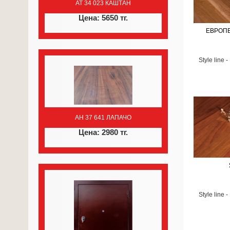
AT 34 023 КАШТАН
Цена: 5650 тг.
ЕВРОП
Style line 
AH 37 641 ЛАПАЧО
Цена: 2980 тг.
Style line 