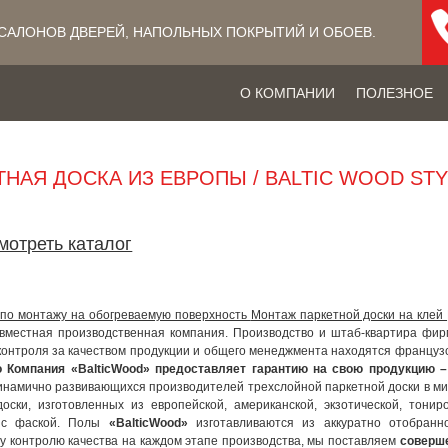
САЛОНОВ ДВЕРЕЙ, НАПОЛЬНЫХ ПОКРЫТИЙ​ И ОБОЕВ.
О КОМПАНИИ
ПОЛЕЗНОЕ
ТНАЯ ДОСКА ИЗ ЕВРОПЫ / BALTIC WOOD STY
мотреть каталог
 по монтажу на обогреваемую поверхность
Монтаж паркетной доски на клей
овместная производственная компания. Производство и штаб-квартира фирм
контроля за качеством продукции и общего менеджмента находятся француз
о Компания «BalticWood» предоставляет гарантию на свою продукцию 
инамично развивающихся производителей трехслойной паркетной доски в м
доски, изготовленных из европейской, американской, экзотической, тони
 с фаской. Полы
«BalticWood»
изготавливаются из аккуратно отобранн
у контролю качества на каждом этапе производства, мы поставляем
соверш