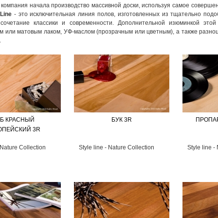
 компания начала производство массивной доски, используя самое соверше
eLine
- это исключительная линия полов, изготовленных из тщательно под
сочетание классики и современности. Дополнительной изюминкой этой 
м или матовым лаком, УФ-маслом (прозрачным или цветным), а также разно
.
Б КРАСНЫЙ
БУК 3R
ПРОПА
ОПЕЙСКИЙ 3R
- Nature Collection
Style line - Nature Collection
Style line -