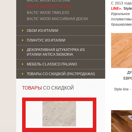
BALTIC WOOD ELITE LINE
С 2013 года
BALTIC WOOD STYLE LINE
LINE».
Styl
BALTIC WOOD TIMELESS
Идеальное 
BALTIC WOOD МАССИВНАЯ ДОСКА
полуматовы
брашировки
ОБОИ ИЗ ИТАЛИИ
ПЛИНТУС ИЗ ИТАЛИИ
ДЕКОРАТИВНАЯ ШТУКАТУРКА ИЗ
ИТАЛИИ ANTICA SIGNORIA
МЕБЕЛЬ CLASSICO ITALIANO
ДУ
ТОВАРЫ СО СКИДКОЙ (РАСПРОДАЖА!)
EВР
ТОВАРЫ
СО СКИДКОЙ
Style line 