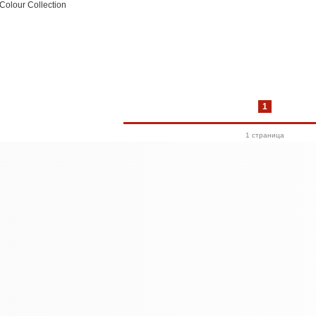
- Colour Collection
1
1 cтраница