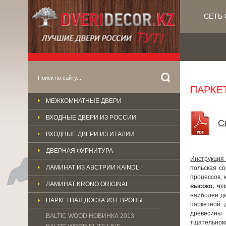
СЕТЬ 
ПАРКЕ
МЕЖКОМНАТНЫЕ ДВЕРИ
ВХОДНЫЕ ДВЕРИ ИЗ РОССИИ
С
ВХОДНЫЕ ДВЕРИ ИЗ ИТАЛИИ
ДВЕРНАЯ ФУРНИТУРА
Инструкция
ЛАМИНАТ ИЗ АВСТРИИ KAINDL
польская с
процессов, 
ЛАМИНАТ KRONO ORIGINAL
высоко, чт
наиболее д
ПАРКЕТНАЯ ДОСКА ИЗ ЕВРОПЫ
паркетной 
древесины
BALTIC WOOD НОВИНКА 2013
тщательном