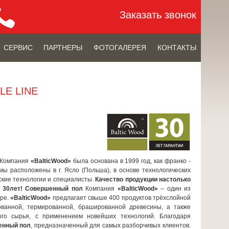
Заказать звонок
СЕРВИС
ПАРТНЕРЫ
ФОТОГАЛЕРЕЯ
КОНТАКТЫ
LE LINE
Компания
«BalticWood»
была основана в 1999 год, как франко -
ы расположены в г. Ясло (Польша), в основе технологических
ские технологии и специалисты.
Качество продукции настолько
– 30лет!
Совершенный пол
Компания
«BalticWood»
– один из
ире.
«BalticWood»
предлагает свыше 400 продуктов трёхслойной
рованной, термированной, брашированной древесины, а также
ого сырья, с применением новейших технологий. Благодаря
енный пол
, предназначенный для самых разборчивых клиентов.