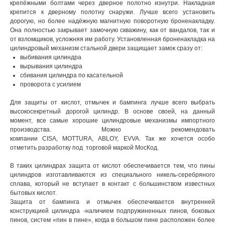
крепёжными болтами через дверное полотно изнутри. Накладная
крепится к дверному полотну снаружи. Лучше всего установить
дорогую, но более надёжную магнитную поворотную броненакладку.
Она полностью закрывает замочную скважину, как от вандалов, так и
от взломщиков, усложняя им работу. Установленная броненакладка на
цилиндровый механизм стальной двери защищает замок сразу от:
выбивания цилиндра
вырывания цилиндра
сбивания цилиндра по касательной
проворота с усилием
Для защиты от кислот, отмычек и бампинга лучше всего выбрать
высокосекретный дорогой цилиндр. В основе своей, на данный
момент, все самые хорошие цилиндровые механизмы импортного
производства. Можно рекомендовать
компании CISA, MOTTURA, ABLOY, EVVA. Так же хочется особо
отметить разработку под торговой маркой МосКод.
В таких цилиндрах защита от кислот обеспечивается тем, что пины
цилиндров изготавливаются из специального никель-серебряного
сплава, который не вступает в контакт с большинством известных
бытовых кислот.
Защита от бампинга и отмычек обеспечивается внутренней
конструкцией цилиндра -наличием подпружиненных пинов, боковых
пинов, систем «пин в пине», когда в большом пине расположен более