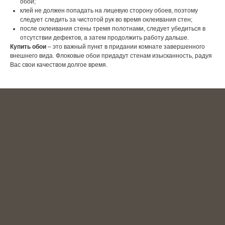
обои;
клей не должен попадать на лицевую сторону обоев, поэтому
следует следить за чистотой рук во время оклеивания стен;
после оклеивания стены тремя полотнами, следует убедиться в
отсутствии дефектов, а затем продолжить работу дальше.
Купить обои
– это важный пункт в придании комнате завершенного
внешнего вида. Флоковые обои придадут стенам изысканность, радуя
Вас свои качеством долгое время.