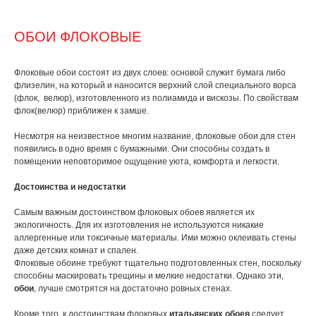
ОБОИ ФЛОКОВЫЕ
Флоковые обои состоят из двух слоев: основой служит бумага либо
флизелин, на который и наносится верхний слой специального ворса
(флок, велюр), изготовленного из полиамида и вискозы. По свойствам
флок(велюр) приближен к замше.
Несмотря на неизвестное многим название, флоковые обои для стен
появились в одно время с бумажными. Они способны создать в
помещении неповторимое ощущение уюта, комфорта и легкости.
Достоинства и недостатки
Самым важным достоинством флоковых обоев является их
экологичность. Для их изготовления не используются никакие
аллергенные или токсичные материалы. Ими можно оклеивать стены
даже детских комнат и спален.
Флоковые обоине требуют тщательно подготовленных стен, поскольку
способны маскировать трещины и мелкие недостатки. Однако эти,
обои
, лучше смотрятся на достаточно ровных стенах.
Кроме того, к достоинствам флоковых
итальянских обоев
следует