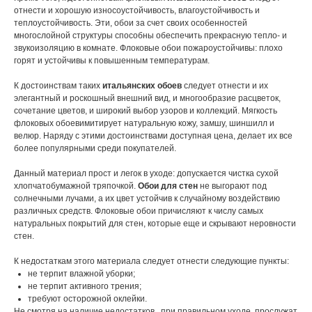
отнести и хорошую износоустойчивость, влагоустойчивость и
теплоустойчивость. Эти, обои за счет своих особенностей
многослойной структуры способны обеспечить прекрасную тепло- и
звукоизоляцию в комнате. Флоковые обои пожароустойчивы: плохо
горят и устойчивы к повышенным температурам.
К достоинствам таких
итальянских обоев
следует отнести и их
элегантный и роскошный внешний вид, и многообразие расцветок,
сочетание цветов, и широкий выбор узоров и коллекций. Мягкость
флоковых обоевимитирует натуральную кожу, замшу, шиншилл и
велюр. Наряду с этими достоинствами доступная цена, делает их все
более популярными среди покупателей.
Данный материал прост и легок в уходе: допускается чистка сухой
хлопчатобумажной тряпочкой.
Обои для стен
не выгорают под
солнечными лучами, а их цвет устойчив к случайному воздействию
различных средств. Флоковые обои причисляют к числу самых
натуральных покрытий для стен, которые еще и скрывают неровности
стен.
К недостаткам этого материала следует отнести следующие пункты:
не терпит влажной уборки;
не терпит активного трения;
требуют осторожной оклейки.
Не смотря на наличие недостатков , при правильном уходе, прослужат