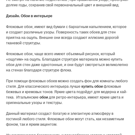
долгие годы, сохранив свой первоначальный цвет и внешний вид.
Дизайн. Обои в интерьере
Флоковые обои, имеют вид бумаги с бархатным напылением, которое
и создает различные узоры. Поверхность таких обоев для стен
приятна на ощупь. Внешне они всегда создают иллюзию дорогой
тканевой структуры.
Флоковые обои, чаще всего имеют объемный рисунок, который
«ощутим» на ощупь. Благодаря структуре материала можно купить
обои для стен даже однотонные, и они будут смотреться великолепно
на стенах благодаря структуре флока.
При помощи флоковых обоев можно создать фон для комнаты любого
стиля. Для классического интерьера лучше
купить обои
флоковые
бежевых и кремовых тонов. Яркие цвета подойдут для модерна и хай-
тека. Итальянские
обои
для ретро-интерьера, имеют яркие цвета и
оригинальные узоры и текстуры.
Данный материал создаст богатую и элегантную атмосферу в
гостиной любого стиля. Флоковые обои могут стать, как незаметным
фоном, так и ярким акцентом.