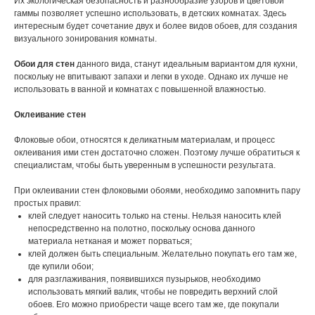
Их экологическая безопасность и разнообразие узоров и цветовой
гаммы позволяет успешно использовать, в детских комнатах. Здесь
интересным будет сочетание двух и более видов обоев, для создания
визуального зонирования комнаты.
Обои для стен
данного вида, станут идеальным вариантом для кухни,
поскольку не впитывают запахи и легки в уходе. Однако их лучше не
использовать в ванной и комнатах с повышенной влажностью.
Оклеивание стен
Флоковые обои, относятся к деликатным материалам, и процесс
оклеивания ими стен достаточно сложен. Поэтому лучше обратиться к
специалистам, чтобы быть уверенным в успешности результата.
При оклеивании стен флоковыми обоями, необходимо запомнить пару
простых правил:
клей следует наносить только на стены. Нельзя наносить клей
непосредственно на полотно, поскольку основа данного
материала нетканая и может порваться;
клей должен быть специальным. Желательно покупать его там же,
где купили обои;
для разглаживания, появившихся пузырьков, необходимо
использовать мягкий валик, чтобы не повредить верхний слой
обоев. Его можно приобрести чаще всего там же, где покупали