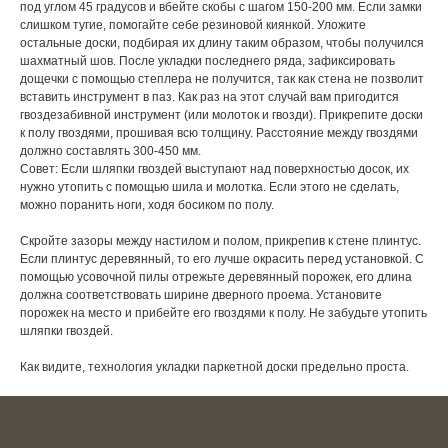
под углом 45 градусов и вбейте скобы с шагом 150-200 мм. Если замки
слишком тугие, помогайте себе резиновой киянкой. Уложите
остальные доски, подбирая их длину таким образом, чтобы получился
шахматный шов. После укладки последнего ряда, зафиксировать
дощечки с помощью степлера не получится, так как стена не позволит
вставить инструмент в паз. Как раз на этот случай вам пригодится
гвоздезабивной инструмент (или молоток и гвозди). Прикрепите доски
к полу гвоздями, прошивая всю толщину. Расстояние между гвоздями
должно составлять 300-450 мм.
Совет: Если шляпки гвоздей выступают над поверхностью досок, их
нужно утопить с помощью шила и молотка. Если этого не сделать,
можно поранить ноги, ходя босиком по полу.
Скройте зазоры между настилом и полом, прикрепив к стене плинтус.
Если плинтус деревянный, то его лучше окрасить перед установкой. С
помощью усовочной пилы отрежьте деревянный порожек, его длина
должна соответствовать ширине дверного проема. Установите
порожек на место и прибейте его гвоздями к полу. Не забудьте утопить
шляпки гвоздей.
Как видите, технология укладки паркетной доски предельно проста.