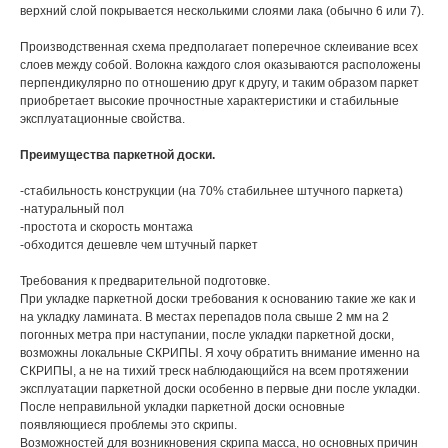
верхний слой покрывается несколькими слоями лака (обычно 6 или 7).
Производственная схема предполагает поперечное склеивание всех
слоев между собой. Волокна каждого слоя оказываются расположены
перпендикулярно по отношению друг к другу, и таким образом паркет
приобретает высокие прочностные характеристики и стабильные
эксплуатационные свойства.
Преимущества паркетной доски.
-стабильность конструкции (на 70% стабильнее штучного паркета)
-натуральный пол
-простота и скорость монтажа
-обходится дешевле чем штучный паркет
Требования к предварительной подготовке.
При укладке паркетной доски требования к основанию такие же как и
на укладку ламината. В местах перепадов пола свыше 2 мм на 2
погонных метра при наступании, после укладки паркетной доски,
возможны локальные СКРИПЫ. Я хочу обратить внимание именно на
СКРИПЫ, а не на тихий треск наблюдающийся на всем протяжении
эксплуатации паркетной доски особенно в первые дни после укладки.
После неправильной укладки паркетной доски основные
появляющиеся проблемы это скрипы.
Возможностей для возникновения скрипа масса, но основных причин