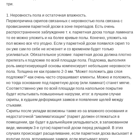
три.
1. Неровность пола и остаточная влажность.
Первопричина скрипов связанных с неровностью пола связана с
провисанием паркетной доски в зоне перепадов. Есть очень
распространенное заблуждение т. к. паркетная доска толще ламината
то ее можно уложить и на более кривые полы. Конечно, уложить на
пол можно все что угодно. Если у паркетной доски появился скрип то
он уже сам по себе не исчезнет и со временем будет только
усиливаться. Обязательное условие: паркетная доска должна плотно
прилегать к подложке по всей площади пола. Подложка, выполняя
роль амортизирующей основы компенсирует небольшие неровности
пола. Толщина ее как правило 2-3 мм. “Может положить два слоя
подложки?”-как очень часто спрашивают клиенты. Можно и положить,
но тогда основание под паркетную доску (или ламинат) станет мягче.
Соответственно уже по всей площади пола напольное покрытие
будет испытывать повышенные нагрузки, итог: в лучшем случае
скрипы, в худшем деформация замков и появление щелей между
стыками.
Скрипы после укладки возможны также из-за влажного основания и
недостаточной “акклиматизации” (паркет должен отлежаться в
помещении, где будет в дальнейшем укладываться, в запакованном
виде, минимум 3-е суток) паркетной доски перед укладкой. В этих
случаях происходит расщеливание, если паркетная доска высыхает и
вздутие пола, вспучивание замков, если впитывает влагу..