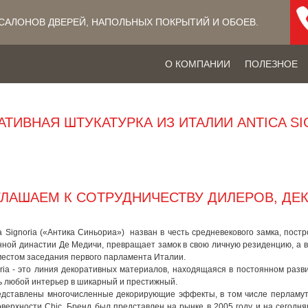
САЛОНОВ ДВЕРЕЙ, НАПОЛЬНЫХ ПОКРЫТИЙ​ И ОБОЕВ.
О КОМПАНИИ
ПОЛЕЗНОЕ
АТИВНАЯ ШТУКАТУРКА ИЗ ИТАЛИИ ANTICA SI
ЛАШАЕМ К СОТРУДНИЧЕСТВУ ДИЛЕРОВ, ДЕ
a Signoria («Антика Синьориа») назван в честь средневекового замка, постр
ной династии Де Медичи, превращает замок в свою личную резиденцию, а в 1
местом заседания первого парламента Италии.
oria - это линия декоративных материалов, находящаяся в постоянном раз
ь любой интерьер в шикарный и престижный.
едставлены многочисленные декорирующие эффекты, в том числе перламутро
оверхности Chic. Бренд был представлен на рынке в 2005 году и на сегод