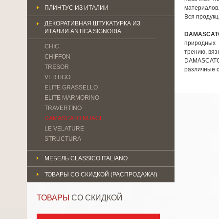
ПЛИНТУС ИЗ ИТАЛИИ
материалов
Вся продукц
ДЕКОРАТИВНАЯ ШТУКАТУРКА ИЗ
ИТАЛИИ ANTICA SIGNORIA
DAMASCAT
природных 
CHIC
трению, вяз
CHIFFON
DAMASCATO 
TRESOR
различные с
VERTIGO
ELITE GRASSELLO
ELITE MARMORINO
TRAVERTINO
DAMASCATO NUAGE
LE VELATURE
STRUCTURA
МЕБЕЛЬ CLASSICO ITALIANO
ТОВАРЫ СО СКИДКОЙ (РАСПРОДАЖА!)
ТОВАРЫ
СО СКИДКОЙ