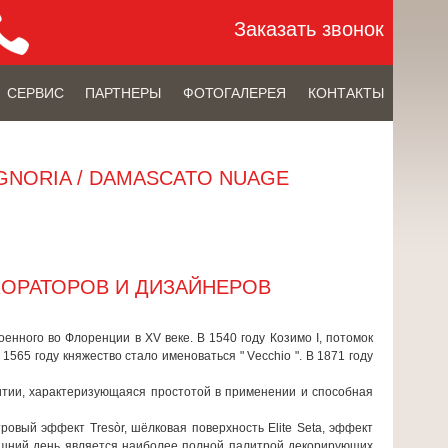
Заказать звонок
СЕРВИС
ПАРТНЕРЫ
ФОТОГАЛЕРЕЯ
КОНТАКТЫ
GNORIA / DAMASCATO NUAGE
КОРАТОРОВ И ДИЗАЙНЕРОВ
оенного во Флоренции в XV веке. В 1540 году Козимо I, потомок
565 году княжество стало именоваться " Vеcchio ". В 1871 году
витии, характеризующаяся простотой в применении и способная
вый эффект Tresòr, шёлковая поверхность Elite Seta, эффект
няшний день является наиболее полной палитрой декорирующих