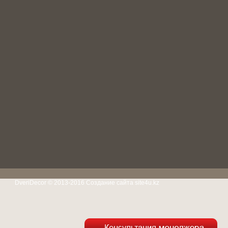
DveriDecor © 2013-2016
Создание сайта site4u.kz