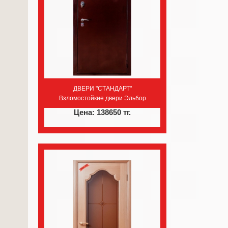
ДВЕРИ "СТАНДАРТ"
Взломостойкие двери Эльбор
Цена: 138650 тг.