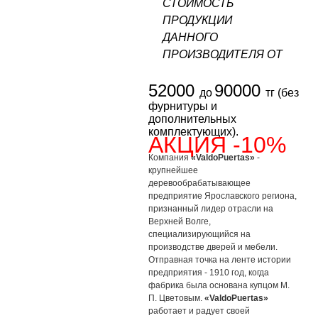
СТОИМОСТЬ
ПРОДУКЦИИ
ДАННОГО
ПРОИЗВОДИТЕЛЯ ОТ
52000
90000
до
тг (без
фурнитуры и
дополнительных
комплектующих).
АКЦИЯ -10%
Компания
«ValdoPuertas»
-
крупнейшее
деревообрабатывающее
предприятие Ярославского региона,
признанный лидер отрасли на
Верхней Волге,
специализирующийся на
производстве дверей и мебели.
Отправная точка на ленте истории
предприятия - 1910 год, когда
фабрика была основана купцом М.
П. Цветовым.
«ValdoPuertas»
работает и радует своей