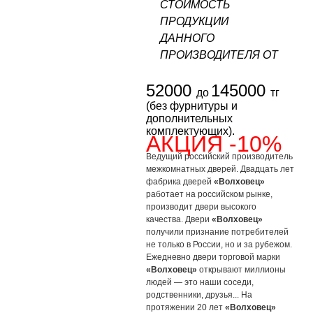
СТОИМОСТЬ
ПРОДУКЦИИ
ДАННОГО
ПРОИЗВОДИТЕЛЯ ОТ
52000
145000
до
тг
(без фурнитуры и
дополнительных
комплектующих).
АКЦИЯ -10%
Ведущий российский производитель
межкомнатных дверей. Двадцать лет
фабрика дверей
«Волховец»
работает на российском рынке,
производит двери высокого
качества. Двери
«Волховец»
получили признание потребителей
не только в России, но и за рубежом.
Ежедневно двери торговой марки
«Волховец»
открывают миллионы
людей — это наши соседи,
родственники, друзья... На
протяжении 20 лет
«Волховец»