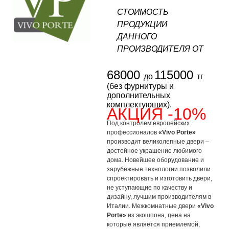
СТОИМОСТЬ
ПРОДУКЦИИ
ДАННОГО
ПРОИЗВОДИТЕЛЯ ОТ
68000
115000
до
тг
(без фурнитуры и
дополнительных
комплектующих).
АКЦИЯ -10%
Под контролем европейских
профессионалов
«Vivo Porte»
производит великолепные двери –
достойное украшение любимого
дома. Новейшее оборудование и
зарубежные технологии позволили
спроектировать и изготовить двери,
не уступающие по качеству и
дизайну, лучшим производителям в
Италии. Межкомнатные двери
«Vivo
Porte»
из экошпона, цена на
которые является приемлемой,