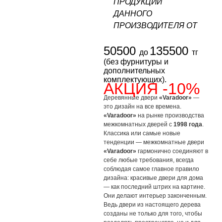
ПРОДУКЦИИ
ДАННОГО
ПРОИЗВОДИТЕЛЯ ОТ
50500
135500
до
тг
(без фурнитуры и
дополнительных
комплектующих).
АКЦИЯ -10%
Деревянные двери
«Varadoor»
—
это дизайн на все времена.
«Varadoor»
на рынке производства
межкомнатных дверей с
1998 года
.
Классика или самые новые
тенденции — межкомнатные двери
«Varadoor»
гармонично соединяют в
себе любые требования, всегда
соблюдая самое главное правило
дизайна: красивые двери для дома
— как последний штрих на картине.
Они делают интерьер законченным.
Ведь двери из настоящего дерева
созданы не только для того, чтобы