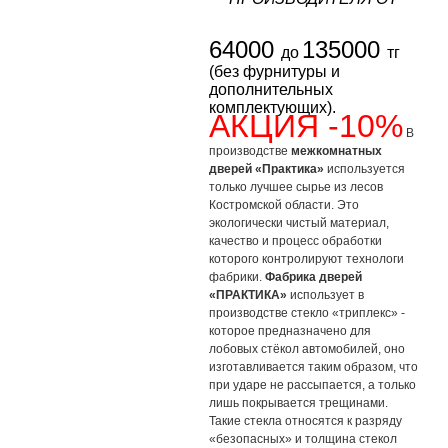
64000
135000
до
тг
(без фурнитуры и
дополнительных
комплектующих).
АКЦИЯ -10%
В
производстве
межкомнатных
дверей «Практика»
используется
только лучшее сырье из лесов
Костромской области. Это
экологически чистый материал,
качество и процесс обработки
которого контролируют технологи
фабрики.
Фабрика дверей
«ПРАКТИКА»
использует в
производстве стекло «триплекс» -
которое предназначено для
лобовых стёкол автомобилей, оно
изготавливается таким образом, что
при ударе не рассыпается, а только
лишь покрывается трещинами.
Такие стекла относятся к разряду
«безопасных» и толщина стекол