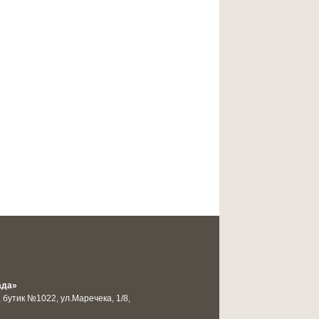
ада»
, бутик №1022, ул.Маречека, 1/8,