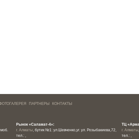
ФОТОГАЛЕРЕЯ
ПАРТНЕРЫ
КОНТАКТЫ
Рынок «Саламат-4»:
ТЦ «Арм
 моб.
г. Алматы
, бутик №1: ул.Шевченко,уг. ул. Розыбакиева,72,
г. Алматы
тел.: ,
тел.: ,