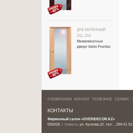
ДУБ БЕЛЕННЫЙ
211, 210
Межкомнатные
двери Valdo Puertas
О КОМПАНИИ
КАТАЛОГ
ПОЛЕЗНОЕ
СЕРВИС
КОНТАКТЫ
Фирменный салон «DVERIDECOR.KZ»
050026,
г. Алматы
, ул. Ауэзова,32, тел.: , 269 41 52