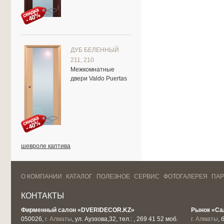
ДУБ БЕЛЕННЫЙ
211, 210
Межкомнатные
двери Valdo Puertas
шевроле каптива
.
О КОМПАНИИ
КАТАЛОГ
ПОЛЕЗНОЕ
СЕРВИС
ФОТОГАЛЕРЕЯ
ПА
КОНТАКТЫ
Фирменный салон «DVERIDECOR.KZ»
Рынок «Са
050026,
г. Алматы
, ул. Ауэзова,32, тел.: , 269 41 52 моб.
г. Алматы
, 