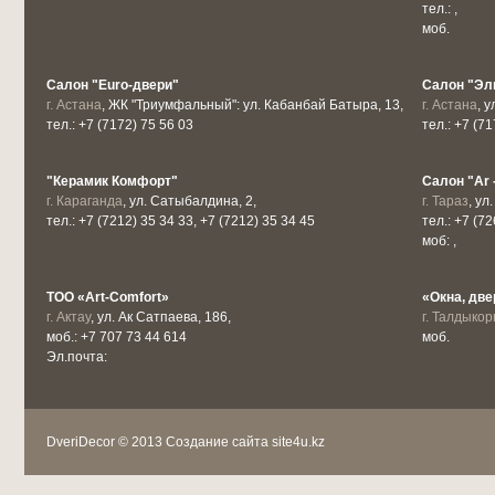
тел.: ,
моб.
Салон "Euro-двери"
Салон "Эл
г. Астана
, ЖК "Триумфальный": ул. Кабанбай Батыра, 13,
г. Астана
, 
тел.: +7 (7172) 75 56 03
тел.: +7 (7
"Керамик Комфорт"
Салон "Ar 
г. Караганда
, ул. Сатыбалдина, 2,
г. Тараз
, ул
тел.: +7 (7212) 35 34 33, +7 (7212) 35 34 45
тел.: +7 (72
моб: ,
ТОО «Аrt-Comfort»
«Окна, две
г. Актау
, ул. Ак Сатпаева, 186,
г. Талдыкор
моб.: +7 707 73 44 614
моб.
Эл.почта:
DveriDecor © 2013
Создание сайта site4u.kz