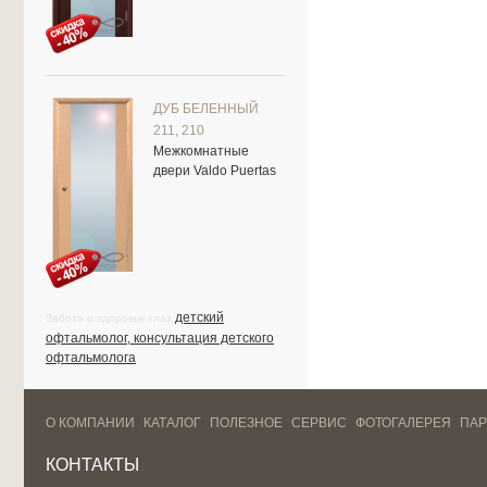
ДУБ БЕЛЕННЫЙ
211, 210
Межкомнатные
двери Valdo Puertas
детский
Забота о здоровье глаз
офтальмолог, консультация детского
офтальмолога
О КОМПАНИИ
КАТАЛОГ
ПОЛЕЗНОЕ
СЕРВИС
ФОТОГАЛЕРЕЯ
ПА
КОНТАКТЫ