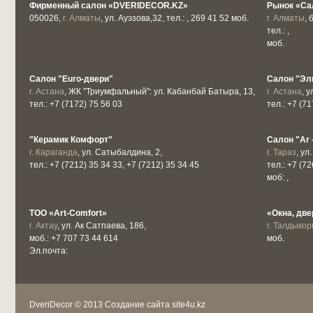
Фирменный салон «DVERIDECOR.KZ»
Рынок «Са
050026,
г. Алматы
, ул. Ауэзова,32, тел.: , 269 41 52 моб.
г. Алматы
, 
тел.: ,
моб.
Салон "Euro-двери"
Салон "Эл
г. Астана
, ЖК "Триумфальный": ул. Кабанбай Батыра, 13,
г. Астана
, 
тел.: +7 (7172) 75 56 03
тел.: +7 (7
"Керамик Комфорт"
Салон "Ar 
г. Караганда
, ул. Сатыбалдина, 2,
г. Тараз
, ул
тел.: +7 (7212) 35 34 33, +7 (7212) 35 34 45
тел.: +7 (72
моб: ,
ТОО «Аrt-Comfort»
«Окна, две
г. Актау
, ул. Ак Сатпаева, 186,
г. Талдыкор
моб.: +7 707 73 44 614
моб.
Эл.почта:
DveriDecor © 2013
Создание сайта site4u.kz