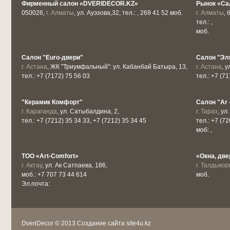
Фирменный салон «DVERIDECOR.KZ»
Рынок «Са
050026,
г. Алматы
, ул. Ауэзова,32, тел.: , 269 41 52 моб.
г. Алматы
, 
тел.: ,
моб.
Салон "Euro-двери"
Салон "Эл
г. Астана
, ЖК "Триумфальный": ул. Кабанбай Батыра, 13,
г. Астана
, 
тел.: +7 (7172) 75 56 03
тел.: +7 (7
"Керамик Комфорт"
Салон "Ar 
г. Караганда
, ул. Сатыбалдина, 2,
г. Тараз
, ул
тел.: +7 (7212) 35 34 33, +7 (7212) 35 34 45
тел.: +7 (72
моб: ,
ТОО «Аrt-Comfort»
«Окна, две
г. Актау
, ул. Ак Сатпаева, 186,
г. Талдыкор
моб.: +7 707 73 44 614
моб.
Эл.почта:
DveriDecor © 2013
Создание сайта site4u.kz