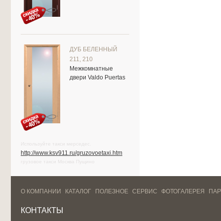
ДУБ БЕЛЕННЫЙ
211, 210
Межкомнатные
двери Valdo Puertas
Используйте такси мерседес.
http://www.ksv911.ru/gruzovoetaxi.htm
грузовое такси Москва Пущино
О КОМПАНИИ
КАТАЛОГ
ПОЛЕЗНОЕ
СЕРВИС
ФОТОГАЛЕРЕЯ
ПА
КОНТАКТЫ