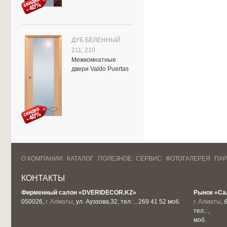
ДУБ БЕЛЕННЫЙ
211, 210
Межкомнатные
двери Valdo Puertas
О КОМПАНИИ
КАТАЛОГ
ПОЛЕЗНОЕ
СЕРВИС
ФОТОГАЛЕРЕЯ
ПА
КОНТАКТЫ
Фирменный салон «DVERIDECOR.KZ»
Рынок «Са
050026,
г. Алматы
, ул. Ауэзова,32, тел.: , 269 41 52 моб.
г. Алматы
, 
тел.: ,
моб.