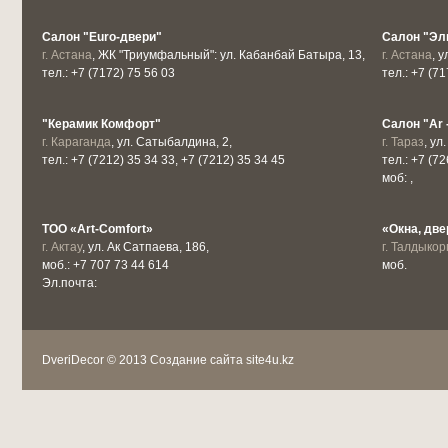
Салон "Euro-двери"
Салон "Эл
г. Астана
, ЖК "Триумфальный": ул. Кабанбай Батыра, 13,
г. Астана
, 
тел.: +7 (7172) 75 56 03
тел.: +7 (7
"Керамик Комфорт"
Салон "Ar 
г. Караганда
, ул. Сатыбалдина, 2,
г. Тараз
, ул
тел.: +7 (7212) 35 34 33, +7 (7212) 35 34 45
тел.: +7 (72
моб: ,
ТОО «Аrt-Comfort»
«Окна, две
г. Актау
, ул. Ак Сатпаева, 186,
г. Талдыкор
моб.: +7 707 73 44 614
моб.
Эл.почта:
DveriDecor © 2013
Создание сайта site4u.kz