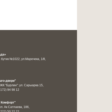
ада»
, бутик №1022, ул.Маречека, 1/8,
uro-двери"
 ЖК "Бурлин": ул. Сарыарка 15,
7172) 94 98 12
 Комфорт"
 ул. Ак Сатпаева, 186,
7222) 50 22 22,