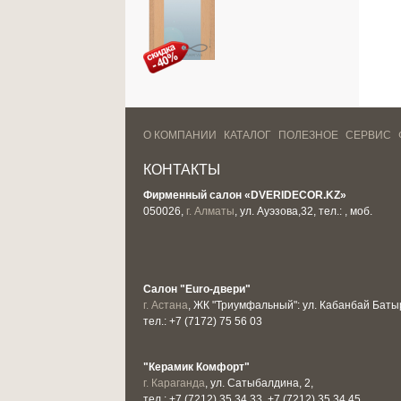
О КОМПАНИИ
КАТАЛОГ
ПОЛЕЗНОЕ
СЕРВИС
КОНТАКТЫ
Фирменный салон «DVERIDECOR.KZ»
050026,
г. Алматы
, ул. Ауэзова,32, тел.: , моб.
Салон "Euro-двери"
г. Астана
, ЖК "Триумфальный": ул. Кабанбай Батыр
тел.: +7 (7172) 75 56 03
"Керамик Комфорт"
г. Караганда
, ул. Сатыбалдина, 2,
тел.: +7 (7212) 35 34 33, +7 (7212) 35 34 45