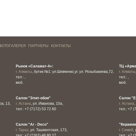
ФОТОГАЛЕРЕЯ
ПАРТНЕРЫ
КОНТАКТЫ
Рынок «Саламат-4»:
ТЦ «Арм
г. Алматы
, бутик №1: ул.Шевченко,уг. ул. Розыбакиева,72,
г. Алматы
тел.: ,
тел.: ,
моб.
моб.
Салон "Элит-обои"
Салон "E
а, 13,
г. Астана
, ул. Иманова, 10а,
г. Астана
,
тел.: +7 (7172) 53 72 60
тел.: +7 (
Салон "Ar - Deco"
"Керамик
г. Тараз
, ул. Ташкентская, 173,
г. Семей
,
тел.: +7 (7262) 46 80 27,
тел.: +7 (