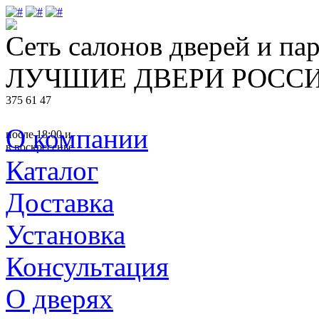
Сеть салонов дверей и па
ЛУЧШИЕ
ДВЕРИ
РОСС
375 61 47
О компании
после 18:00 и
в воскресенье
Каталог
Доставка
Установка
Консультация
О дверях