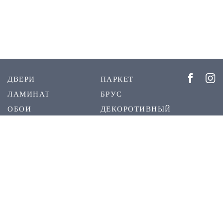
ДВЕРИ
ПАРКЕТ
ЛАМИНАТ
БРУС
ОБОИ
ДЕКОРОТИВНЫЙ
ШТУКАТУРКА
РЕЕЧНЫЕ
ПЛИНТУС
ПАНЕЛИ
СКРЫТЫЙ
О НАС
ПЛИНТУС
КОНТАКТЫ
1999 - 2023 © Межкомнатные двери DVERIDECOR.KZ. При использовании материалов с сайта -
ссылка на сайт DVERIDECOR.KZ обязательна.
Создано в
djam.kz