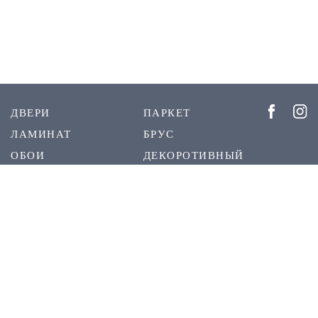
ДВЕРИ
ПАРКЕТ
ЛАМИНАТ
БРУС
ОБОИ
ДЕКОРОТИВНЫЙ
ШТУКАТУРКА
РЕЕЧНЫЕ
ПЛИНТУС
ПАНЕЛИ
СКРЫТЫЙ
О НАС
ПЛИНТУС
КОНТАКТЫ
1999 - 2023 © Межкомнатные двери DVERIDECOR.KZ. При использовании материалов с сайта -
ссылка на сайт DVERIDECOR.KZ обязательна.
Создано в
djam.kz