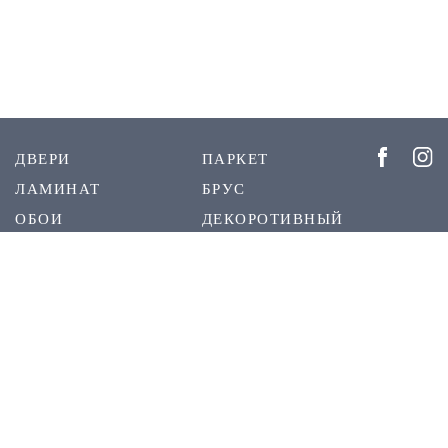
ДВЕРИ
ПАРКЕТ
ЛАМИНАТ
БРУС
ОБОИ
ДЕКОРОТИВНЫЙ
ШТУКАТУРКА
РЕЕЧНЫЕ
ПЛИНТУС
ПАНЕЛИ
СКРЫТЫЙ
О НАС
ПЛИНТУС
КОНТАКТЫ
1999 - 2023 © Межкомнатные двери DVERIDECOR.KZ. При использовании материалов с сайта -
ссылка на сайт DVERIDECOR.KZ обязательна.
Создано в
djam.kz