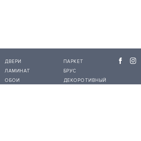
ДВЕРИ
ПАРКЕТ
ЛАМИНАТ
БРУС
ОБОИ
ДЕКОРОТИВНЫЙ
ШТУКАТУРКА
РЕЕЧНЫЕ ПАНЕЛИ
ПЛИНТУС
О НАС
СКРЫТЫЙ
КОНТАКТЫ
ПЛИНТУС
1999 - 2026 © Межкомнатные двери DVERIDECOR.KZ. При использовании материалов с
сайта - ссылка на сайт DVERIDECOR.KZ обязательна.