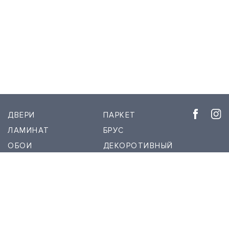
ДВЕРИ
ПАРКЕТ
ЛАМИНАТ
БРУС
ОБОИ
ДЕКОРОТИВНЫЙ
ШТУКАТУРКА
РЕЕЧНЫЕ ПАНЕЛИ
ПЛИНТУС
О НАС
СКРЫТЫЙ
КОНТАКТЫ
ПЛИНТУС
1999 - 2026 © Межкомнатные двери DVERIDECOR.KZ. При использовании материалов с