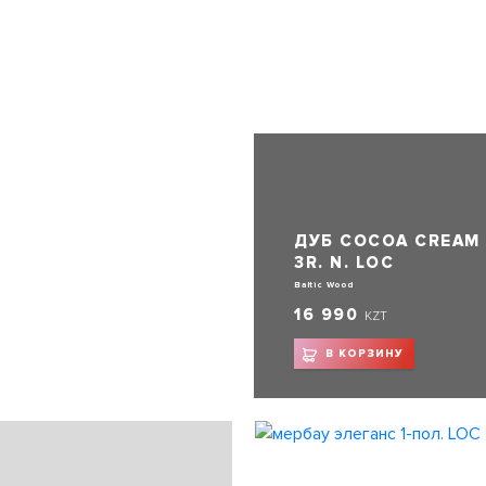
ДУБ СОСОA CREAM
3R. N. LOC
Baltic Wood
16 990
KZT
В КОРЗИНУ