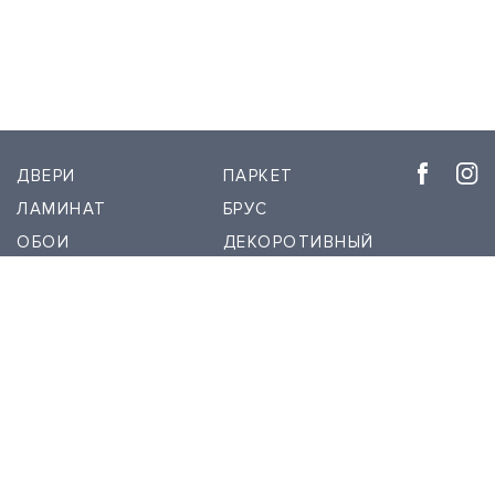
ДВЕРИ
ПАРКЕТ
ЛАМИНАТ
БРУС
ОБОИ
ДЕКОРОТИВНЫЙ
ШТУКАТУРКА
РЕЕЧНЫЕ ПАНЕЛИ
ПЛИНТУС
О НАС
СКРЫТЫЙ
КОНТАКТЫ
ПЛИНТУС
1999 - 2026 © Межкомнатные двери DVERIDECOR.KZ. При использовании материалов с
сайта - ссылка на сайт DVERIDECOR.KZ обязательна.
Создано в
djam.kz