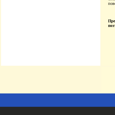
пов
Пре
поэ