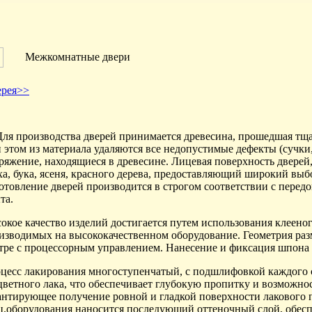
Межкомнатные двери
ерея>>
 производства дверей принимается древесина, прошедшая тщат
 этом из материала удаляются все недопустимые дефекты (сучки, 
ряжение, находящиеся в древесине. Лицевая поверхность дверей
ха, бука, ясеня, красного дерева, предоставляющий широкий вы
отовление дверей производится в строгом соответствии с пере
та.
окое качество изделий достигается путем использования клееного
изводимых на высококачественном оборудование. Геометрия раз
тре с процессорным управлением. Нанесение и фиксация шпона
цесс лакирования многоступенчатый, с подшлифовкой каждого с
цветного лака, что обеспечивает глубокую пропитку и возможно
антирующее получение ровной и гладкой поверхности лакового п
ц.оборудования наносится последующий оттеночный слой, обес