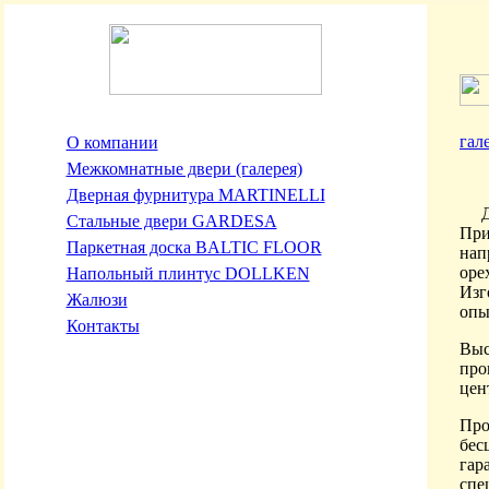
гал
О компании
Межкомнатные двери (галерея)
Дверная фурнитура MARTINELLI
Для
Стальные двери GARDESA
При
Паркетная доска BALTIC FLOOR
нап
оре
Напольный плинтус DOLLKEN
Изг
Жалюзи
опы
Контакты
Выс
про
цен
Про
бес
гар
спе