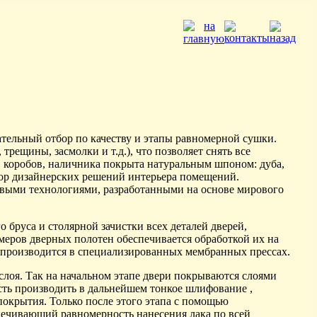
ельный отбор по качеству и этапы равномерной сушки.
трещины, засмолки и т.д.), что позволяет снять все
, коробов, наличника покрыта натуральным шпоном: дуба,
бор дизайнерских решений интерьера помещений.
довыми технологиями, разработанными на основе мирового
 бруса и столярной зачистки всех деталей дверей,
меров дверных полотен обеспечивается обработкой их на
 производится в специализированных мембранных прессах.
лоя. Так на начальном этапе двери покрываются слоями
сть производить в дальнейшем тонкое шлифование ,
окрытия. Только после этого этапа с помощью
печивающий равномерность нанесения лака по всей